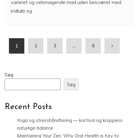
varieret og velsmagende mad uden besværet med
indkøb og
1
2
3
…
8
Søg
Søg
Recent Posts
Yoga og stresshåndtering — kortisol og kroppens
naturlige balance
Maintaining Your Zen: Why Oral Health is Key to